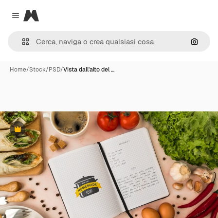
Magnific
Close menu
Cerca 
Home
/
Stock
/
PSD
/
Vista dall'alto del …
Premium