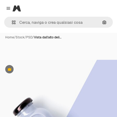
Magnific
Close menu
Cerca 
Home
/
Stock
/
PSD
/
Vista dall'alto deli…
Premium