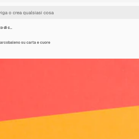
to di c…
ri arcobaleno su carta e cuore