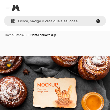
Magnific
Close menu
Cerca 
Home
/
Stock
/
PSD
/
Vista dall'alto di p…
Premium