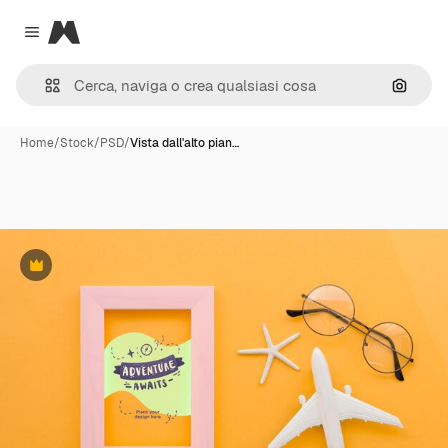
Magnific
Close menu
Cerca 
Home
/
Stock
/
PSD
/
Vista dall'alto pian…
Premium