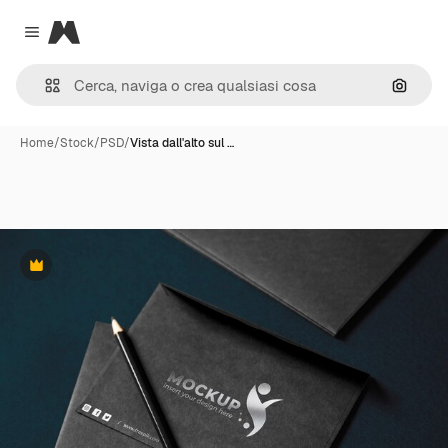
Magnific
Close menu
Cerca 
Home
/
Stock
/
PSD
/
Vista dall'alto sul …
Premium