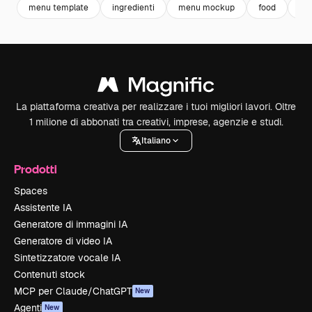
menu template
ingredienti
menu mockup
food
fo
La piattaforma creativa per realizzare i tuoi migliori lavori. Oltre
1 milione di abbonati tra creativi, imprese, agenzie e studi.
Italiano
Prodotti
Spaces
Assistente IA
Generatore di immagini IA
Generatore di video IA
Sintetizzatore vocale IA
Contenuti stock
MCP per Claude/ChatGPT
New
Agenti
New