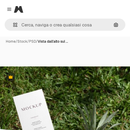
Magnific
Close menu
Cerca 
Home
/
Stock
/
PSD
/
Vista dall'alto sul …
Premium