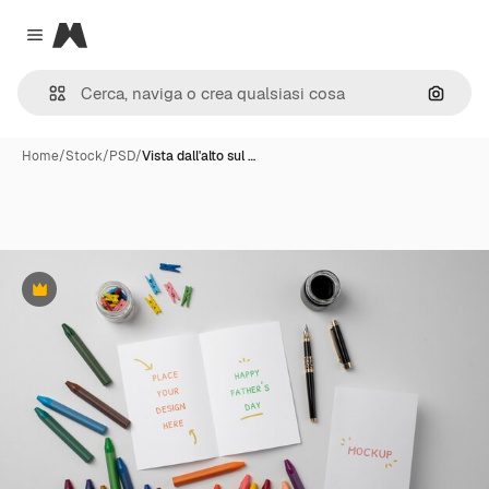
Magnific
Close menu
Cerca 
Home
/
Stock
/
PSD
/
Vista dall'alto sul …
Premium