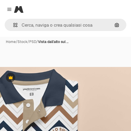
Magnific
Close menu
Cerca 
Home
/
Stock
/
PSD
/
Vista dall'alto sul …
Premium