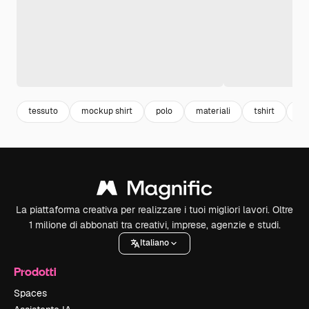
tessuto
mockup shirt
polo
materiali
tshirt
ves
La piattaforma creativa per realizzare i tuoi migliori lavori. Oltre
1 milione di abbonati tra creativi, imprese, agenzie e studi.
Italiano
Prodotti
Spaces