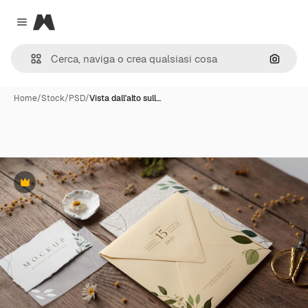
Magnific
Close menu
Cerca 
Home
/
Stock
/
PSD
/
Vista dall'alto sull…
Premium