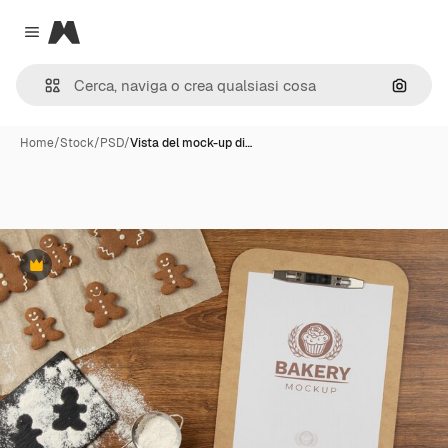
Magnific
Close menu
Cerca 
Home
/
Stock
/
PSD
/
Vista del mock-up di…
Premium