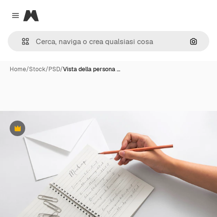
Magnific
Close menu
Cerca 
Home
/
Stock
/
PSD
/
Vista della persona …
Premium