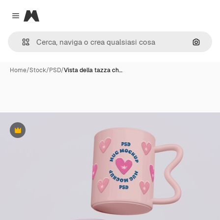
Magnific
Close menu
Cerca 
Home
/
Stock
/
PSD
/
Vista della tazza ch…
Premium