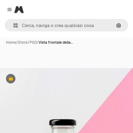
Magnific
Close menu
Cerca 
Home
/
Stock
/
PSD
/
Vista frontale della…
Premium