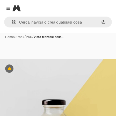
Magnific
Close menu
Cerca 
Home
/
Stock
/
PSD
/
Vista frontale della…
Premium