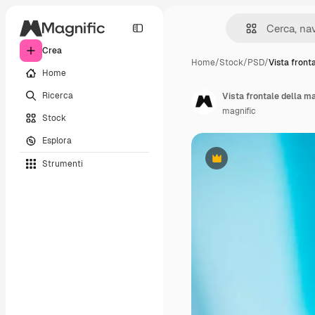
Crea
Home
/
Stock
/
PSD
/
Vista fronta
Home
Ricerca
Vista frontale della m
magnific
Stock
Esplora
Strumenti
Premium