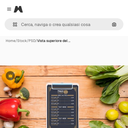
Magnific
Close menu
Cerca 
Home
/
Stock
/
PSD
/
Vista superiore del …
Premium