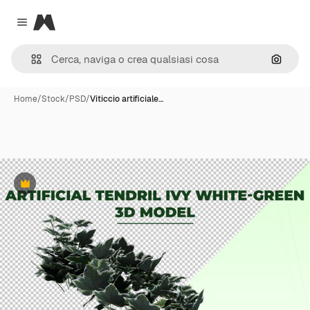
Magnific
Close menu
Cerca 
Home
/
Stock
/
PSD
/
Viticcio artificiale…
Premium