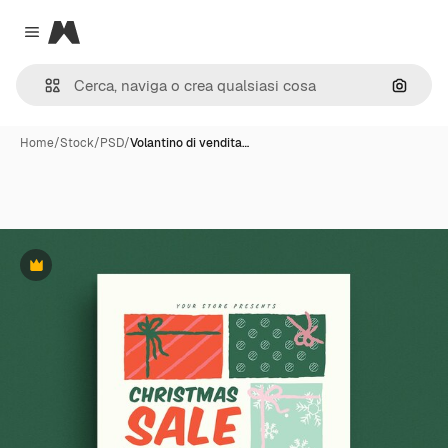
Magnific
Close menu
Cerca 
Home
/
Stock
/
PSD
/
Volantino di vendita…
Premium