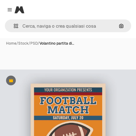
Magnific
Close menu
Cerca 
Home
/
Stock
/
PSD
/
Volantino partita di…
Premium