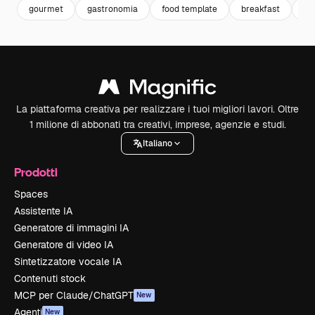
gourmet
gastronomia
food template
breakfast
fo
La piattaforma creativa per realizzare i tuoi migliori lavori. Oltre
1 milione di abbonati tra creativi, imprese, agenzie e studi.
Italiano
Prodotti
Spaces
Assistente IA
Generatore di immagini IA
Generatore di video IA
Sintetizzatore vocale IA
Contenuti stock
MCP per Claude/ChatGPT
New
Agenti
New