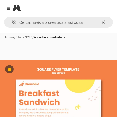
Magnific
Close menu
Cerca 
Home
/
Stock
/
PSD
/
Volantino quadrato p…
Premium