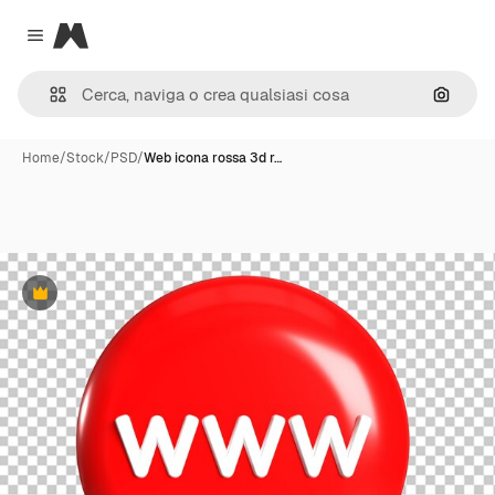
Magnific
Close menu
Cerca 
Home
/
Stock
/
PSD
/
Web icona rossa 3d r…
Premium