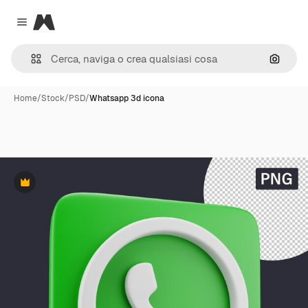
Magnific
Close menu
Cerca 
Home
/
Stock
/
PSD
/
Whatsapp 3d icona
Premium