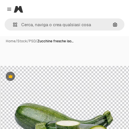
Magnific
Close menu
Cerca 
Home
/
Stock
/
PSD
/
Zucchine fresche iso…
Premium