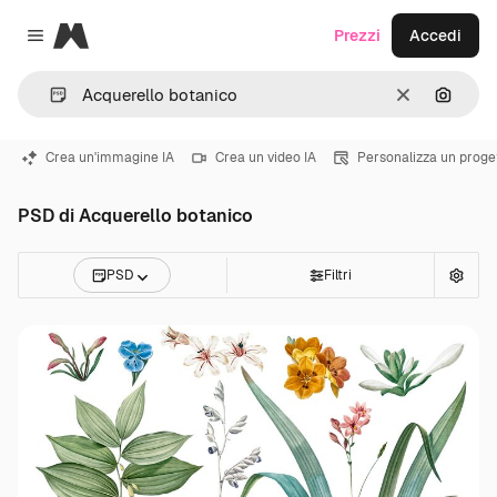
Magnific
Prezzi
Accedi
Close menu
Cancella
Cerca 
Crea un'immagine IA
Crea un video IA
Personalizza un proge
PSD di Acquerello botanico
PSD
Filtri