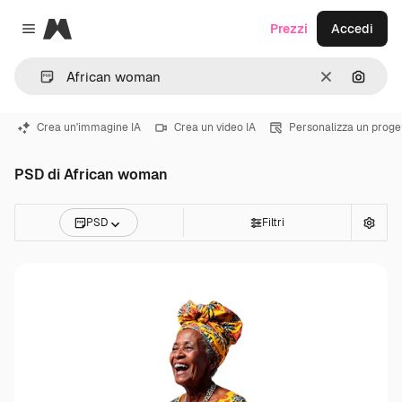
Magnific
Prezzi
Accedi
Close menu
Cancella
Cerca 
Crea un'immagine IA
Crea un video IA
Personalizza un proge
PSD di African woman
PSD
Filtri