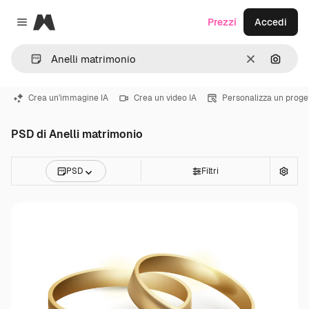
Magnific
Prezzi
Accedi
Close menu
Cancella
Cerca 
Crea un'immagine IA
Crea un video IA
Personalizza un proge
PSD di Anelli matrimonio
PSD
Filtri