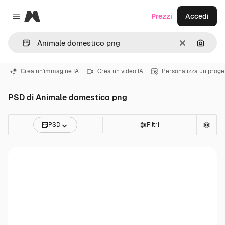
Magnific
Prezzi
Accedi
Close menu
Cancella
Cerca 
Crea un'immagine IA
Crea un video IA
Personalizza un proge
PSD di Animale domestico png
PSD
Filtri