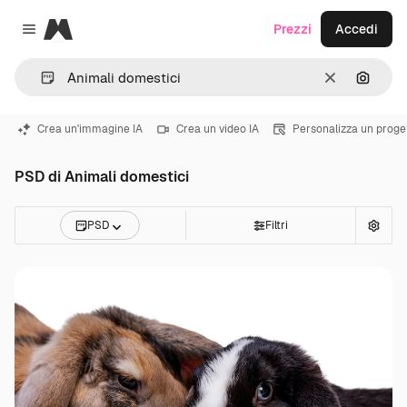
Magnific
Prezzi
Accedi
Close menu
Cancella
Cerca 
Crea un'immagine IA
Crea un video IA
Personalizza un proge
PSD di Animali domestici
PSD
Filtri