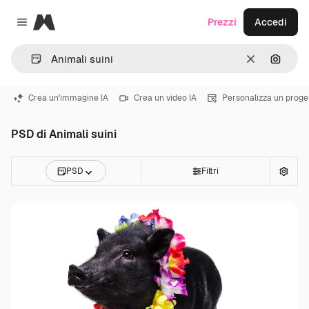
Magnific
Prezzi
Accedi
Close menu
Cancella
Cerca 
Crea un'immagine IA
Crea un video IA
Personalizza un proge
PSD di Animali suini
PSD
Filtri