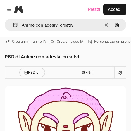
Magnific
Prezzi
Accedi
Close menu
Cancella
Cerca 
Crea un'immagine IA
Crea un video IA
Personalizza un proge
PSD di Anime con adesivi creativi
PSD
Filtri