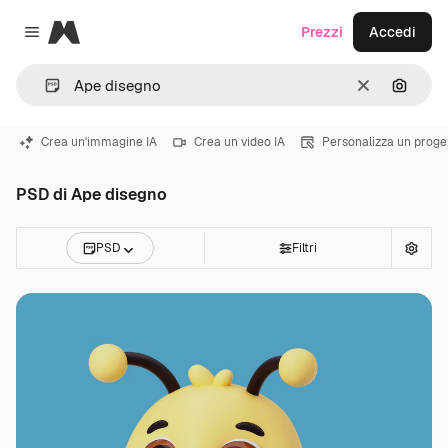
Magnific
Prezzi
Accedi
Close menu
Cancella
Cerca 
Crea un'immagine IA
Crea un video IA
Personalizza un proge
PSD di Ape disegno
PSD
Filtri