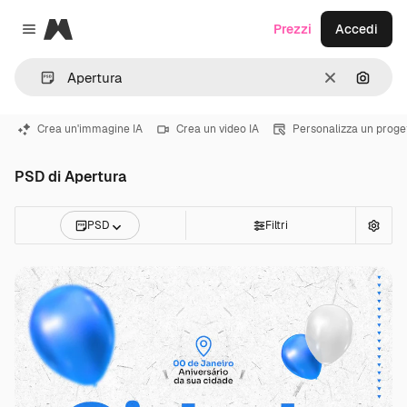
Magnific
Prezzi
Accedi
Close menu
Cancella
Cerca 
Crea un'immagine IA
Crea un video IA
Personalizza un proge
PSD di Apertura
PSD
Filtri