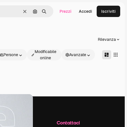
Prezzi
Accedi
Iscriviti
Cancella
Cerca per immagine
Ricerca
Rilevanza
Modificabile
Persone
Avanzate
online
Azienda
Contattaci