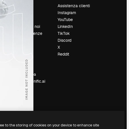
Prezzi
Assistenza clienti
Chi siamo
Instagram
Recensioni
YouTube
Lavora con noi
LinkedIn
Cerca tendenze
TikTok
Blog
Discord
Eventi
X
Slidesgo
Reddit
e
Vendi i tuoi
contenuti
Sala stampa
Cerchi magnific.ai
ree to the storing of cookies on your device to enhance site