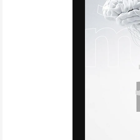
La piattaforma c
migliori lavori. 
creativi, impres
Italiano
Copyright © 2010