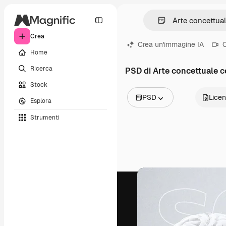
Crea
Crea un'immagine IA
C
Home
Ricerca
PSD di Arte concettuale 
Stock
PSD
Lice
Esplora
Tutte le immagini
Strumenti
Vettori
Illustrazioni
Foto
PSD
Modelli
Mockup
Video
Clip video
Motion graphic
Modelli di video
Icone
Modelli 3D
Font