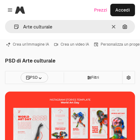
Magnific
Prezzi
Accedi
Close menu
Cancella
Cerca 
Crea un'immagine IA
Crea un video IA
Personalizza un proge
PSD di Arte culturale
PSD
Filtri