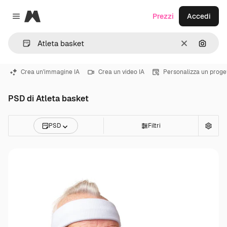
Magnific
Prezzi
Accedi
Close menu
Cancella
Cerca 
Crea un'immagine IA
Crea un video IA
Personalizza un proge
PSD di Atleta basket
PSD
Filtri