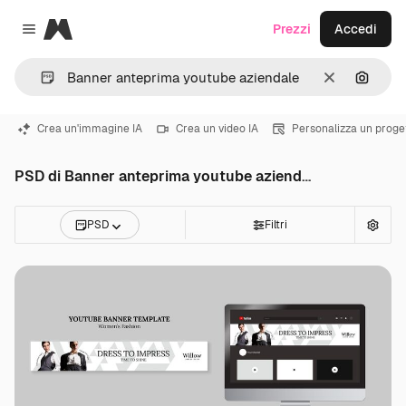
Magnific
Prezzi
Accedi
Close menu
Cancella
Cerca 
Crea un'immagine IA
Crea un video IA
Personalizza un proge
PSD di Banner anteprima youtube aziendale
PSD
Filtri