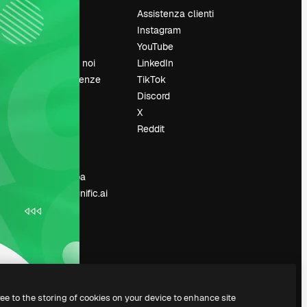
Prezzi
Assistenza clienti
Chi siamo
Instagram
Recensioni
YouTube
Lavora con noi
LinkedIn
Cerca tendenze
TikTok
Blog
Discord
Eventi
X
Slidesgo
Reddit
e
Vendi i tuoi
contenuti
Sala stampa
Cerchi magnific.ai
ree to the storing of cookies on your device to enhance site