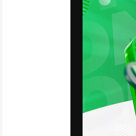
La piattaforma c
migliori lavori. 
creativi, impres
Italiano
Copyright © 2010