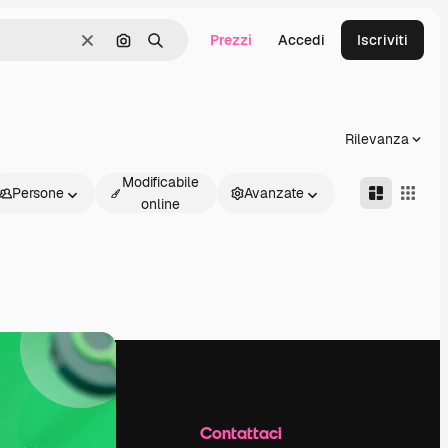
Prezzi
Accedi
Iscriviti
Cancella
Cerca per immagine
Ricerca
Rilevanza
Modificabile
Persone
Avanzate
online
Azienda
Contattaci