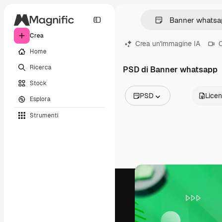
Crea
Crea un'immagine IA
C
Home
Ricerca
PSD di Banner whatsapp
Stock
PSD
Lice
Esplora
Tutte le immagini
Strumenti
Vettori
Illustrazioni
Foto
PSD
Modelli
Mockup
Video
Clip video
Motion graphic
Modelli di video
Icone
Modelli 3D
Font