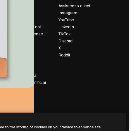
Prezzi
Assistenza clienti
Chi siamo
Instagram
Recensioni
YouTube
Lavora con noi
LinkedIn
Cerca tendenze
TikTok
Blog
Discord
Eventi
X
Slidesgo
Reddit
e
Vendi i tuoi
contenuti
Sala stampa
Cerchi magnific.ai
ree to the storing of cookies on your device to enhance site