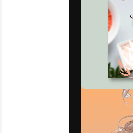
La piattaforma c
migliori lavori. 
creativi, impres
Italiano
Copyright © 2010