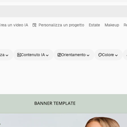
rea un video IA
Personalizza un progetto
Estate
Makeup
R
nza
Contenuto IA
Orientamento
Colore
Prodotti
Inizia