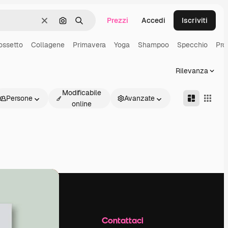
Prezzi
Accedi
Iscriviti
Cancella
Cerca per immagine
Ricerca
ossetto
Collagene
Primavera
Yoga
Shampoo
Specchio
Pro
Rilevanza
Modificabile
Persone
Avanzate
online
Azienda
Contattaci