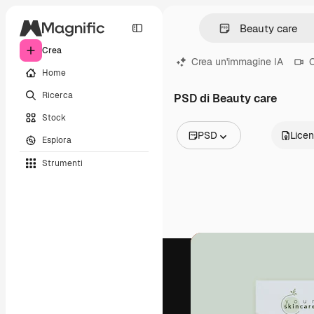
Crea
Crea un'immagine IA
C
Home
Ricerca
PSD di Beauty care
Stock
PSD
Lice
Esplora
Tutte le immagini
Strumenti
Vettori
Illustrazioni
Foto
PSD
Modelli
Mockup
Video
Clip video
Motion graphic
Modelli di video
Icone
Modelli 3D
Font