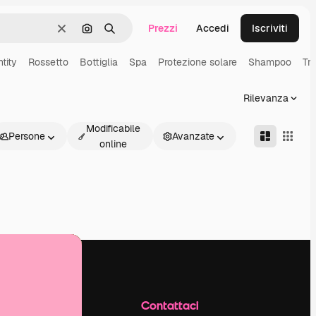
Prezzi
Accedi
Iscriviti
Cancella
Cerca per immagine
Ricerca
tity
Rossetto
Bottiglia
Spa
Protezione solare
Shampoo
Tr
Rilevanza
Modificabile
Persone
Avanzate
online
Azienda
Contattaci