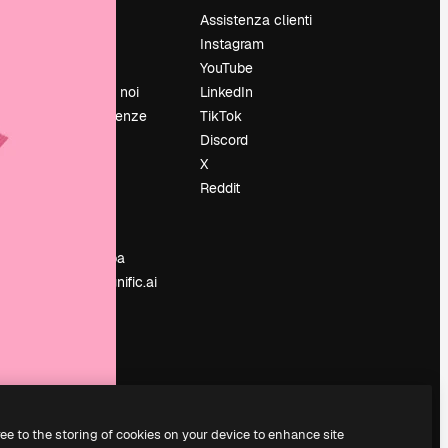
Prezzi
Assistenza clienti
Chi siamo
Instagram
Recensioni
YouTube
Lavora con noi
LinkedIn
Cerca tendenze
TikTok
Blog
Discord
Eventi
X
Slidesgo
Reddit
e
Vendi i tuoi
contenuti
Sala stampa
Cerchi magnific.ai
ree to the storing of cookies on your device to enhance site