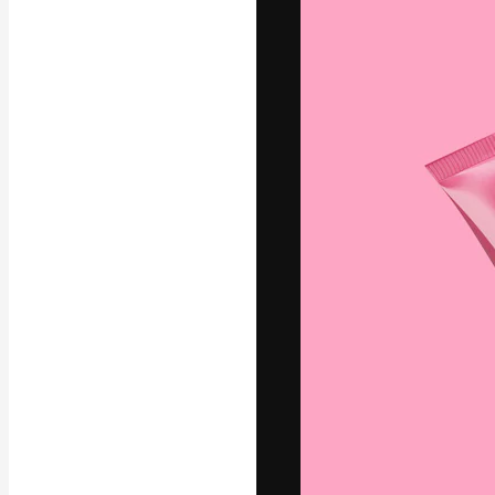
La piattaforma c
migliori lavori. 
creativi, impres
Italiano
Copyright © 2010