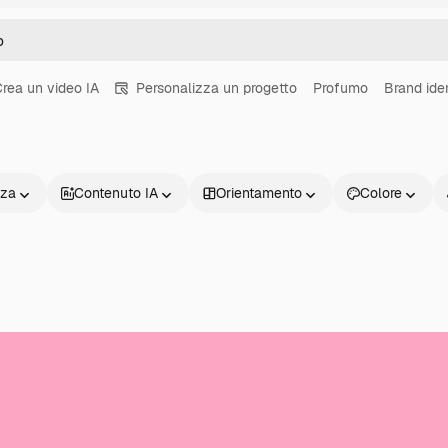
rea un video IA
Personalizza un progetto
Profumo
Brand iden
nza
Contenuto IA
Orientamento
Colore
Prodotti
Inizia