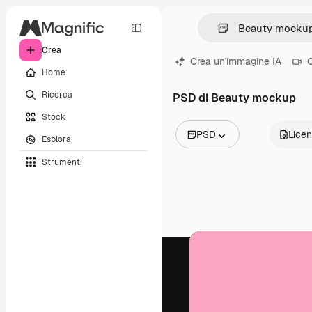
Crea
Crea un'immagine IA
C
Home
Ricerca
PSD di Beauty mockup
Stock
PSD
Lice
Esplora
Tutte le immagini
Strumenti
Vettori
Illustrazioni
Foto
PSD
Modelli
Mockup
Video
Clip video
Motion graphic
Modelli di video
Icone
Modelli 3D
Font