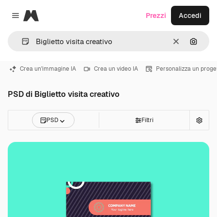
Magnific
Prezzi
Accedi
Close menu
Cancella
Cerca 
Crea un'immagine IA
Crea un video IA
Personalizza un proge
PSD di Biglietto visita creativo
PSD
Filtri