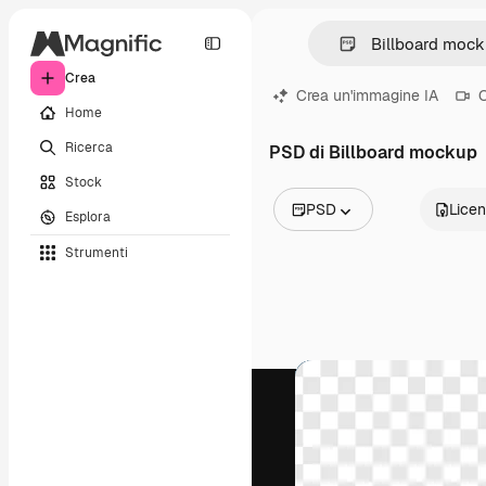
Crea
Crea un'immagine IA
C
Home
Ricerca
PSD di Billboard mockup
Stock
PSD
Lice
Esplora
Tutte le immagini
Strumenti
Vettori
Illustrazioni
Foto
PSD
Modelli
Mockup
Video
Clip video
Motion graphic
Modelli di video
Icone
Modelli 3D
Font