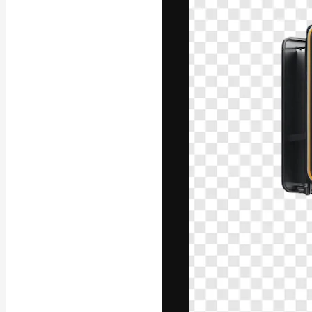
La piattaforma c
migliori lavori. 
creativi, impres
Italiano
Copyright © 2010