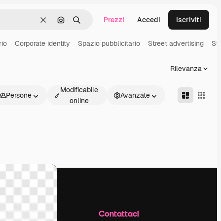
Prezzi
Accedi
Iscriviti
Cancella
Cerca per immagine
Ricerca
rio
Corporate identity
Spazio pubblicitario
Street advertising
St
Rilevanza
Modificabile
Persone
Avanzate
online
Azienda
Contattaci