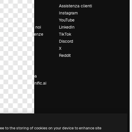
Prezzi
Assistenza clienti
Chi siamo
Instagram
Recensioni
YouTube
Lavora con noi
LinkedIn
Cerca tendenze
TikTok
Blog
Discord
Eventi
X
Slidesgo
Reddit
e
Vendi i tuoi
contenuti
Sala stampa
Cerchi magnific.ai
ree to the storing of cookies on your device to enhance site