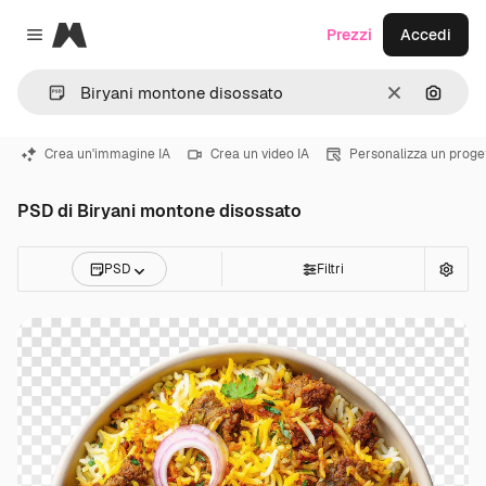
Magnific
Prezzi
Accedi
Close menu
Cancella
Cerca 
Crea un'immagine IA
Crea un video IA
Personalizza un proge
PSD di Biryani montone disossato
PSD
Filtri