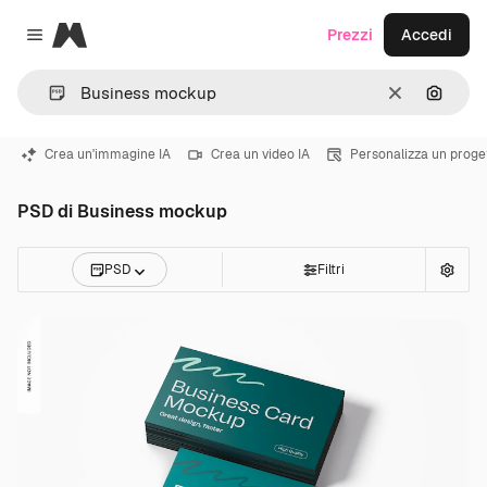
Magnific
Prezzi
Accedi
Close menu
Cancella
Cerca 
Crea un'immagine IA
Crea un video IA
Personalizza un proge
PSD di Business mockup
PSD
Filtri