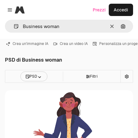
Magnific
Prezzi
Accedi
Close menu
Cancella
Cerca 
Crea un'immagine IA
Crea un video IA
Personalizza un proge
PSD di Business woman
PSD
Filtri