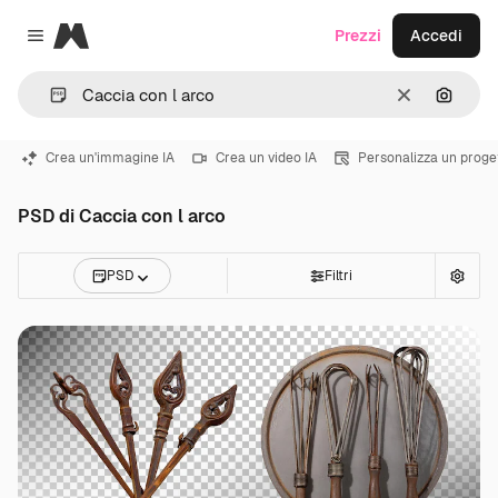
Magnific
Prezzi
Accedi
Close menu
Cancella
Cerca 
Crea un'immagine IA
Crea un video IA
Personalizza un proge
PSD di Caccia con l arco
PSD
Filtri