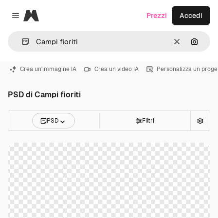
Magnific
Prezzi
Accedi
Close menu
Cancella
Cerca 
Crea un'immagine IA
Crea un video IA
Personalizza un proge
PSD di Campi fioriti
PSD
Filtri