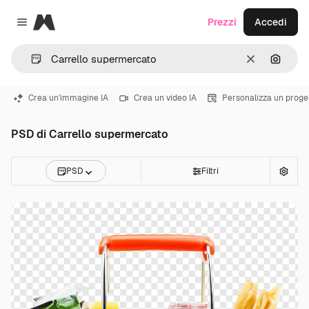
Magnific
Prezzi
Accedi
Close menu
Cancella
Cerca 
Crea un'immagine IA
Crea un video IA
Personalizza un proge
PSD di Carrello supermercato
PSD
Filtri