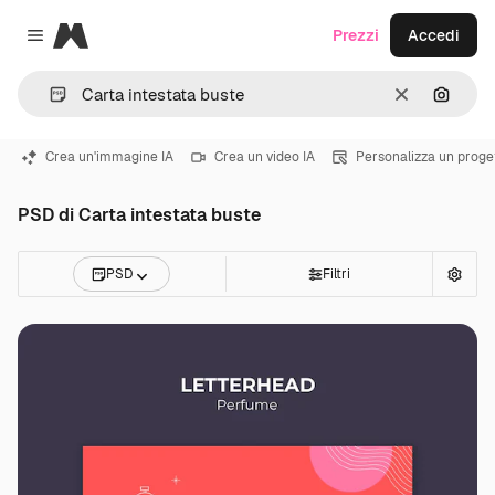
Magnific
Prezzi
Accedi
Close menu
Cancella
Cerca 
Crea un'immagine IA
Crea un video IA
Personalizza un proge
PSD di Carta intestata buste
PSD
Filtri