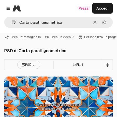
Magnific
Prezzi
Accedi
Close menu
Cancella
Cerca 
Crea un'immagine IA
Crea un video IA
Personalizza un proge
PSD di Carta parati geometrica
PSD
Filtri